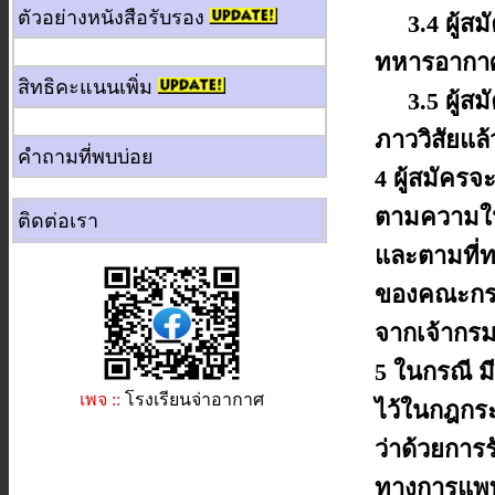
ตัวอย่างหนังสือรับรอง
3.4 ผู้สม
ทหารอากาศก
สิทธิคะแนนเพิ่ม
3.5 ผู้สมั
ภาววิสัยแล้ว
คำถามที่พบบ่อย
4 ผู้สมัคร
ตามความ
ใ
ติดต่อเรา
และตามที่
ของคณะกรรม
จากเจ้ากร
5 ในกรณี มี
เพจ ::
โรงเรียนจ่าอากาศ
ไว้ในกฎก
ว่าด้วยกา
ทางการแพ